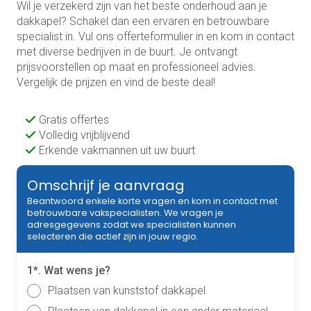
Wil je verzekerd zijn van het beste onderhoud aan je
dakkapel? Schakel dan een ervaren en betrouwbare
specialist in. Vul ons offerteformulier in en kom in contact
met diverse bedrijven in de buurt. Je ontvangt
prijsvoorstellen op maat en professioneel advies.
Vergelijk de prijzen en vind de beste deal!
Gratis offertes
Volledig vrijblijvend
Erkende vakmannen uit uw buurt
Omschrijf je aanvraag
Beantwoord enkele korte vragen en kom in contact met
betrouwbare vakspecialisten. We vragen je
adresgegevens zodat we specialisten kunnen
selecteren die actief zijn in jouw regio.
1*. Wat wens je?
Plaatsen van kunststof dakkapel