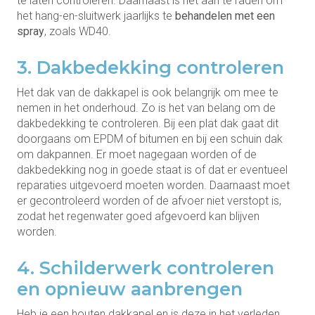
te laten controleren. Daarnaast is het aan te raden om
het hang-en-sluitwerk jaarlijks te
behandelen met een
spray
, zoals WD40.
3. Dakbedekking controleren
Het dak van de dakkapel is ook belangrijk om mee te
nemen in het onderhoud. Zo is het van belang om de
dakbedekking te controleren. Bij een plat dak gaat dit
doorgaans om EPDM of bitumen en bij een schuin dak
om dakpannen. Er moet nagegaan worden of de
dakbedekking nog in goede staat is of dat er eventueel
reparaties uitgevoerd moeten worden. Daarnaast moet
er gecontroleerd worden of de afvoer niet verstopt is,
zodat het regenwater goed afgevoerd kan blijven
worden.
4. Schilderwerk controleren
en opnieuw aanbrengen
Heb je een houten dakkapel en is deze in het verleden