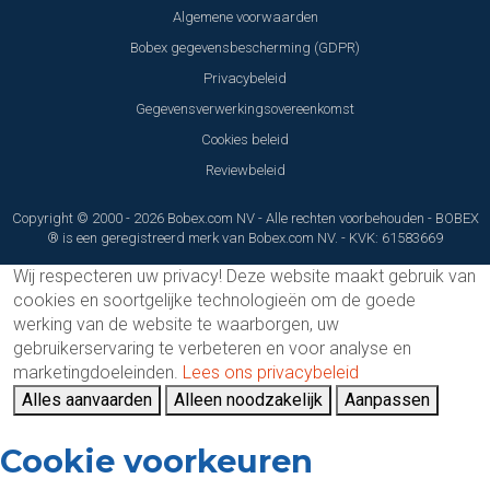
Algemene voorwaarden
Bobex gegevensbescherming (GDPR)
Privacybeleid
Gegevensverwerkingsovereenkomst
Cookies beleid
Reviewbeleid
Copyright © 2000 - 2026 Bobex.com NV - Alle rechten voorbehouden - BOBEX
® is een geregistreerd merk van Bobex.com NV. - KVK: 61583669
Wij respecteren uw privacy!
Deze website maakt gebruik van
cookies en soortgelijke technologieën om de goede
werking van de website te waarborgen, uw
gebruikerservaring te verbeteren en voor analyse en
marketingdoeleinden.
Lees ons privacybeleid
Alles aanvaarden
Alleen noodzakelijk
Aanpassen
Cookie voorkeuren