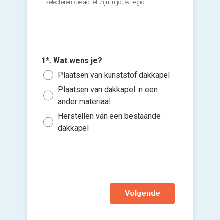
selecteren die actief zijn in jouw regio.
1*. Wat wens je?
2*. Hoev
3*. Ben 
Plaatsen van kunststof dakkapel
Voeg fot
1 da
Ja
(Optione
Plaatsen van dakkapel in een
ander materiaal
2 da
Ik w
Kies 
Herstellen van een bestaande
3 of
Nee,
of v
dakkapel
h
Ik wen
mijn a
(sterk
Volgende