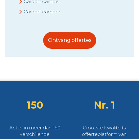
Carport camper
Carport camper
Ontvang offertes
150
Nr. 1
Actief in meer dan 150
Grootste kwaliteits
verschillende
offerteplatform van