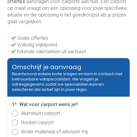
offertes
aanvragen voor carports aan huis. Een carport
op maat vraagt om een oplossing voor jouw specifieke
situatie en die oplossing is het goedkoopst als je prijzen
gaat vergelijken.
Gratis offertes
Volledig vrijblijvend
Erkende vakmannen uit uw buurt
Omschrijf je aanvraag
Beantwoord enkele korte vragen en kom in contact met
betrouwbare vakspecialisten. We vragen je
adresgegevens zodat we specialisten kunnen
selecteren die actief zijn in jouw regio.
1*. Wat voor carport wens je?
Aluminium carport
Houten carport
Ander materiaal of adviseer mij