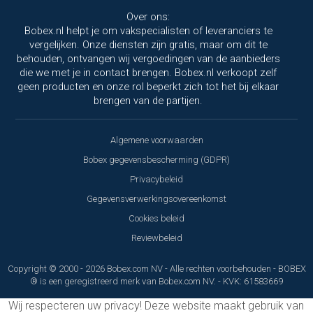
Over ons:
Bobex.nl helpt je om vakspecialisten of leveranciers te
vergelijken. Onze diensten zijn gratis, maar om dit te
behouden, ontvangen wij vergoedingen van de aanbieders
die we met je in contact brengen. Bobex.nl verkoopt zelf
geen producten en onze rol beperkt zich tot het bij elkaar
brengen van de partijen.
Algemene voorwaarden
Bobex gegevensbescherming (GDPR)
Privacybeleid
Gegevensverwerkingsovereenkomst
Cookies beleid
Reviewbeleid
Copyright © 2000 - 2026 Bobex.com NV - Alle rechten voorbehouden - BOBEX
® is een geregistreerd merk van Bobex.com NV. - KVK: 61583669
Wij respecteren uw privacy!
Deze website maakt gebruik van