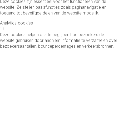
Deze cookies zijn essentieel voor het functioneren van de
website. Ze stellen basisfuncties zoals paginanavigatie en
toegang tot beveiligde delen van de website mogelijk.
Analytics-cookies
Deze cookies helpen ons te begrijpen hoe bezoekers de
website gebruiken door anoniem informatie te verzamelen over
bezoekersaantallen, bouncepercentages en verkeersbronnen.
Functionele cookies
Deze cookies maken verbeterde functionaliteit en
personalisatie mogelijk, zoals video's en live chat. Ze kunnen
door ons of door externe partijen worden ingesteld.
Marketing cookies
Deze cookies worden gebruikt om advertenties relevanter te
maken voor u en uw interesses. Ze worden ook gebruikt om het
aantal keren dat u een advertentie ziet te beperken en om de