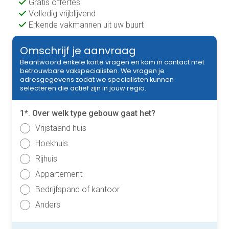
Gratis offertes
Volledig vrijblijvend
Erkende vakmannen uit uw buurt
Omschrijf je aanvraag
Beantwoord enkele korte vragen en kom in contact met
betrouwbare vakspecialisten. We vragen je
adresgegevens zodat we specialisten kunnen
selecteren die actief zijn in jouw regio.
1*. Over welk type gebouw gaat het?
Vrijstaand huis
Hoekhuis
Rijhuis
Appartement
Bedrijfspand of kantoor
Anders