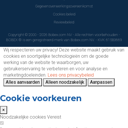
Gegevensverwerkingsovereenkomst
Cookies beleid
Reviewbeleid
Copyright © 2000 - 2026 Bobex.com NV - Alle rechten voorbehouden -
BOBEX ® is een geregistreerd merk van Bobex.com NV. - KVK: 61583669
Wij respecteren uw privacy!
Deze website maakt gebruik van
cookies en soortgelijke technologieën om de goede
werking van de website te waarborgen, uw
gebruikerservaring te verbeteren en voor analyse en
marketingdoeleinden.
Lees ons privacybeleid
Alles aanvaarden
Alleen noodzakelijk
Aanpassen
Cookie voorkeuren
×
Noodzakelijke cookies
Vereist