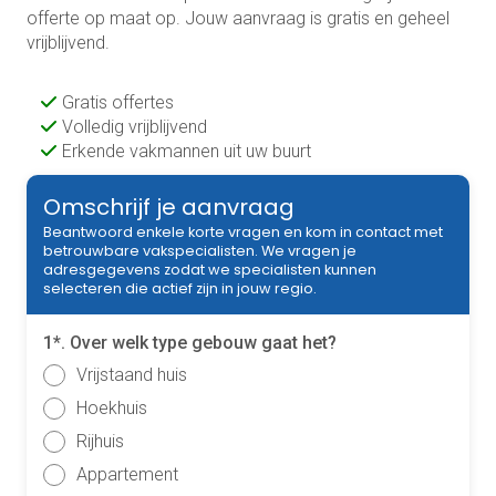
offerte op maat op. Jouw aanvraag is gratis en geheel
vrijblijvend.
Gratis offertes
Volledig vrijblijvend
Erkende vakmannen uit uw buurt
Omschrijf je aanvraag
Beantwoord enkele korte vragen en kom in contact met
betrouwbare vakspecialisten. We vragen je
adresgegevens zodat we specialisten kunnen
selecteren die actief zijn in jouw regio.
1*. Over welk type gebouw gaat het?
Vrijstaand huis
Hoekhuis
Rijhuis
Appartement