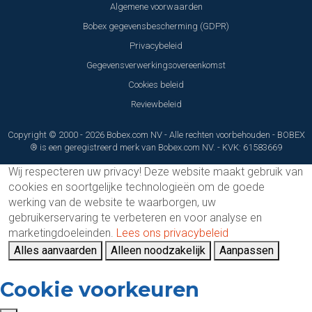
Algemene voorwaarden
Bobex gegevensbescherming (GDPR)
Privacybeleid
Gegevensverwerkingsovereenkomst
Cookies beleid
Reviewbeleid
Copyright © 2000 - 2026 Bobex.com NV - Alle rechten voorbehouden - BOBEX
® is een geregistreerd merk van Bobex.com NV. - KVK: 61583669
Wij respecteren uw privacy!
Deze website maakt gebruik van
cookies en soortgelijke technologieën om de goede
werking van de website te waarborgen, uw
gebruikerservaring te verbeteren en voor analyse en
marketingdoeleinden.
Lees ons privacybeleid
Alles aanvaarden
Alleen noodzakelijk
Aanpassen
Cookie voorkeuren