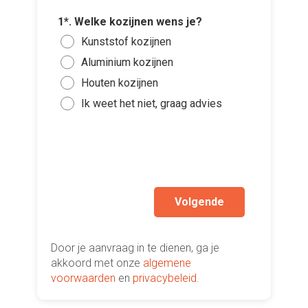
2*. Hoev
3*. Wann
plaatsen
1*. Welke kozijnen wens je?
plaatse
Voeg fot
1 of
Kunststof kozijnen
Zo s
(Optione
3 of
Aluminium kozijnen
Binn
5 to
Houten kozijnen
Kies 
Binn
of v
10 t
Ik weet het niet, graag advies
Gee
h
Mee
Ik wen
mijn a
(sterk
Volgende
Door je aanvraag in te dienen, ga je
akkoord met onze
algemene
voorwaarden
en
privacybeleid
.