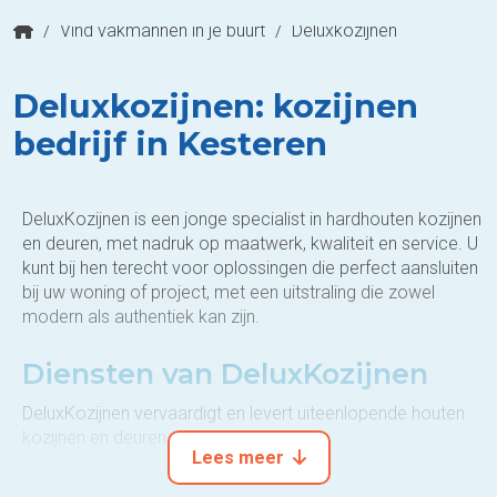
/
Vind vakmannen in je buurt
/
Deluxkozijnen
Deluxkozijnen: kozijnen
bedrijf in Kesteren
DeluxKozijnen is een jonge specialist in hardhouten kozijnen
en deuren, met nadruk op maatwerk, kwaliteit en service. U
kunt bij hen terecht voor oplossingen die perfect aansluiten
bij uw woning of project, met een uitstraling die zowel
modern als authentiek kan zijn.
Diensten van DeluxKozijnen
DeluxKozijnen vervaardigt en levert uiteenlopende houten
kozijnen en deuren, zoals:
Lees meer
Houten raamkozijnen (draai-, draai-kiep- en